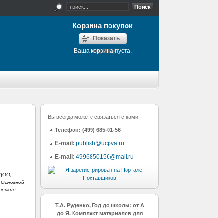
Корзина покупок
Показать
Ваша корзина пуста.
корзину
Вы всегда можете связаться с нами:
Телефон:
(499) 685-01-56
E-mail:
publish@ucpva.ru
E-mail:
4996850156@mail.ru
 ДОО,
 Основной
ческие
Т.А. Руденко, Год до школы: от А
 -
до Я. Комплект материалов для