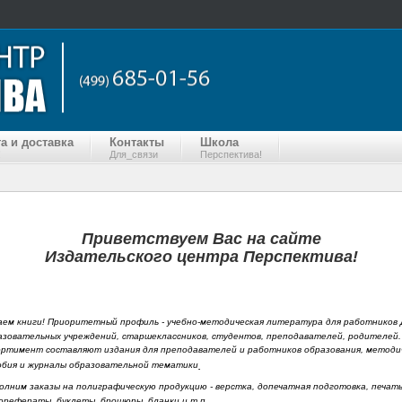
а и доставка
Контакты
Школа
!
Для_связи
Перспектива!
Приветствуем Вас на сайте
Издательского центра Перспектива!
аем книги! Приоритетный профиль - учебно-методическая литература для работников
азовательных учреждений, старшеклассников, студентов, преподавателей, родителей.
ортимент составляют издания для преподавателей и работников образования, методи
обия и журналы образовательной тематики
.
олним заказы на полиграфическую продукцию - верстка, допечатная подготовка, печать
орефераты, буклеты, брошюры, бланки и т.п.