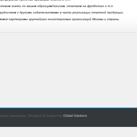
отовим значки по вашим образцам/эскизам, печатаем на футболках и т.п.
рудничаем с другими издательствами в части реализации печатной продукции.
яемся партнерами крупнейших книготорговых организаций Москвы и страны.
права защищены. Designed & Support by
Global Solutions
.