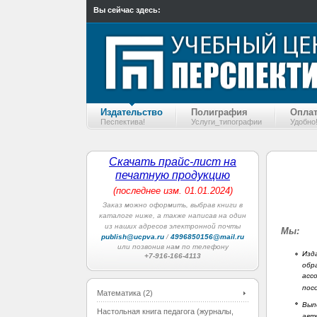
Вы сейчас здесь:
Издательство
Полиграфия
Оплат
Песпектива!
Услуги_типографии
Удобно
Скачать прайс-лист на
печатную продукцию
(последнее изм. 01.01.2024)
Заказ можно оформить, выбрав книги в
каталоге ниже, а
также
написав на один
из наших адресов электронной почты
Мы:
publish@ucpva.ru
/
4996850156@mail.ru
или позвонив нам по телефону
Изд
+7-916-166-4113
обр
асс
пос
Математика (2)
Вып
Настольная книга педагога (журналы,
авт