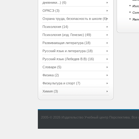
дневники...) (6)
Изг
ОРКСЭ (3)
Сот
Охрана труда, безопасность в школе (6)
Явл
Психология (14)
Психология (изд. Генезис) (49)
Развивающая литература (18)
Русский язык и литература (18)
Русский язык (Лебедев В.В) (16)
Словари (5)
Физика (2)
Физкультура и спорт (7)
Химия (3)
2005-© 2026 Издательство Учебный центр Перспектива. Все 